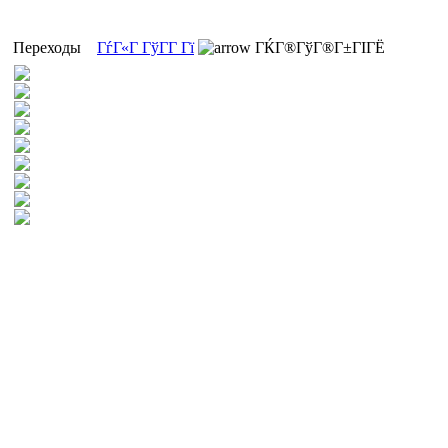
Переходы
ГѓГ«Г ГўГ­Г Гї
ГЌГ®ГўГ®Г±ГІГЁ